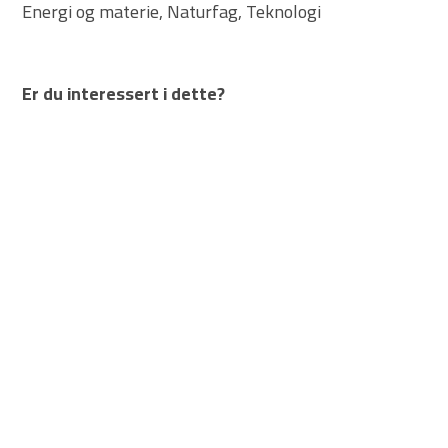
Energi og materie
,
Naturfag
,
Teknologi
Er du interessert i dette?
JORDA OG LIVET PÅ JORDA
NATURFAG
Atmosfæren