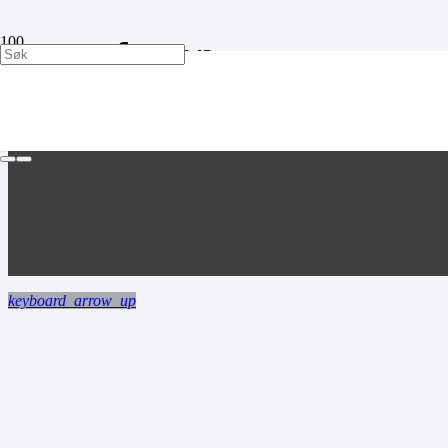
atmosfæren
keyboard_arrow_up