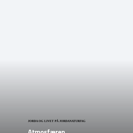
JORDA OG LIVET PÅ JORDA
NATURFAG
Atmosfæren