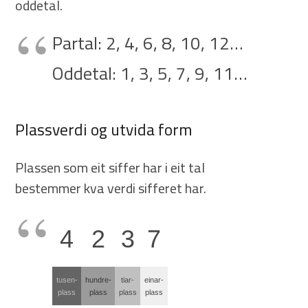
oddetal.
Partal: 2, 4, 6, 8, 10, 12…
Oddetal: 1, 3, 5, 7, 9, 11…
Plassverdi og utvida form
Plassen som eit siffer har i eit tal
bestemmer kva verdi sifferet har.
4
2
3
7
tusen-
hundre-
tiar-
einar-
plass
plass
plass
plass