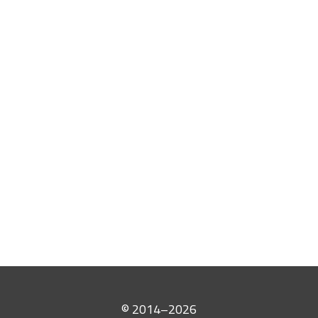
Brøk
GEOMETRI
MATEMATIKK
Pytagoras si læresetning
© 2014–2026