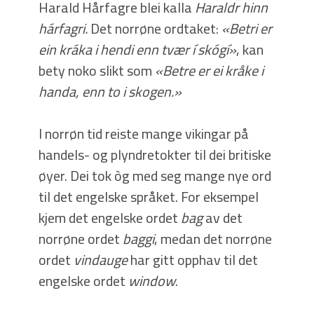
Harald Hårfagre blei kalla
Haraldr hinn
hárfagri.
Det norrøne ordtaket:
«Betri er
ein kráka i hendi enn tvær í skógí»
, kan
bety noko slikt som
«Betre er ei kråke i
handa, enn to i skogen.»
I norrøn tid reiste mange vikingar på
handels- og plyndretokter til dei britiske
øyer. Dei tok òg med seg mange nye ord
til det engelske språket. For eksempel
kjem det engelske ordet
bag
av det
norrøne ordet
baggi
, medan det norrøne
ordet
vindauge
har gitt opphav til det
engelske ordet
window
.