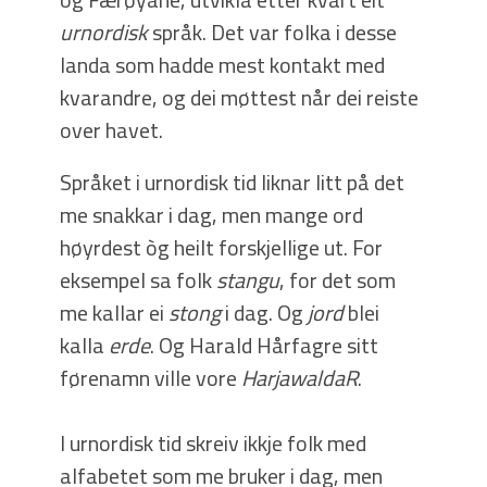
urnordisk
språk. Det var folka i desse
landa som hadde mest kontakt med
kvarandre, og dei møttest når dei reiste
over havet.
Språket i urnordisk tid liknar litt på det
me snakkar i dag, men mange ord
høyrdest òg heilt forskjellige ut. For
eksempel sa folk
stangu
, for det som
me kallar ei
stong
i dag. Og
jord
blei
kalla
erde
. Og Harald Hårfagre sitt
førenamn ville vore
HarjawaldaR
.
I urnordisk tid skreiv ikkje folk med
alfabetet som me bruker i dag, men