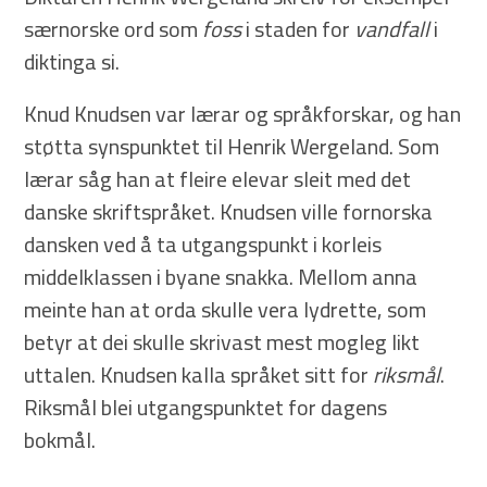
særnorske ord som
foss
i staden for
vandfall
i
diktinga si.
Knud Knudsen var lærar og språkforskar, og han
støtta synspunktet til Henrik Wergeland. Som
lærar såg han at fleire elevar sleit med det
danske skriftspråket. Knudsen ville fornorska
dansken ved å ta utgangspunkt i korleis
middelklassen i byane snakka. Mellom anna
meinte han at orda skulle vera lydrette, som
betyr at dei skulle skrivast mest mogleg likt
uttalen. Knudsen kalla språket sitt for
riksmål
.
Riksmål blei utgangspunktet for dagens
bokmål.