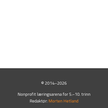
NORSK
TEKST I KONTEKST
FoSS
© 2014–2026
Nonprofit læringsarena for 5.–10. trinn
Redaktør:
Morten Hetland