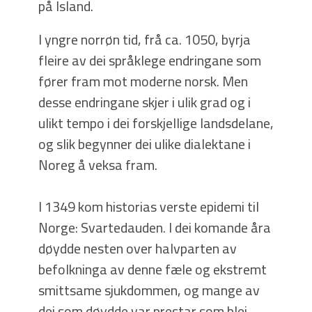
på Island.
I yngre norrøn tid, frå ca. 1050, byrja
fleire av dei språklege endringane som
fører fram mot moderne norsk. Men
desse endringane skjer i ulik grad og i
ulikt tempo i dei forskjellige landsdelane,
og slik begynner dei ulike dialektane i
Noreg å veksa fram.
I 1349 kom historias verste epidemi til
Norge: Svartedauden. I dei komande åra
døydde nesten over halvparten av
befolkninga av denne fæle og ekstremt
smittsame sjukdommen, og mange av
dei som døydde var prestar som blei