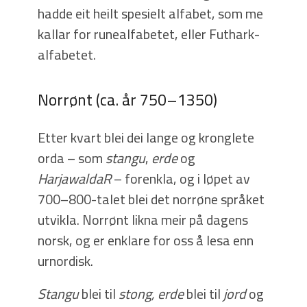
hadde eit heilt spesielt alfabet, som me
kallar for runealfabetet, eller Futhark-
alfabetet.
Norrønt (ca. år 750–1350)
Etter kvart blei dei lange og kronglete
orda – som
stangu
,
erde
og
HarjawaldaR
– forenkla, og i løpet av
700–800-talet blei det norrøne språket
utvikla. Norrønt likna meir på dagens
norsk, og er enklare for oss å lesa enn
urnordisk.
Stangu
blei til
stong,
erde
blei til
jord
og