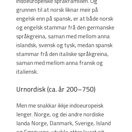
indoeuropeiske språkfamilien. Og
grunnen til at norsk liknar meir på
engelsk enn på spansk, er at både norsk
og engelsk stammar frå den germanske
språkgreina, saman med mellom anna
islandsk, svensk og tysk, medan spansk
stammar frå den italiske språkgreina,
saman med mellom anna fransk og
italiensk.
Urnordisk (ca. år 200–750)
Men me snakkar ikkje indoeuropeisk
lenger. Norge, og dei andre nordiske
landa Norge, Danmark, Sverige, Island
og Færøyane, utvikla etter kvart eit