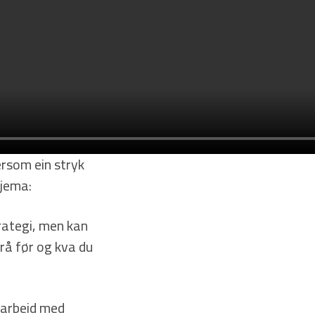
rsom ein stryk
kjema:
rategi, men kan
frå før og kva du
 arbeid med