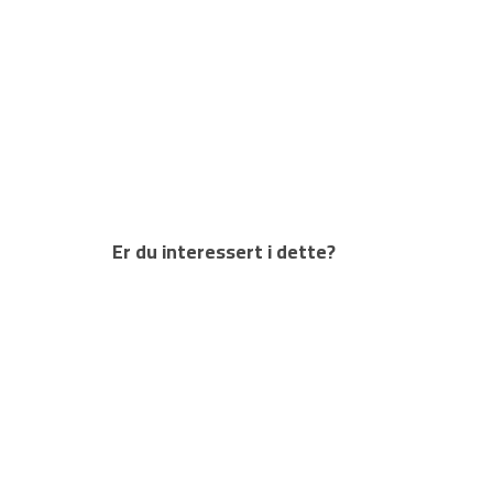
Er du interessert i dette?
NORSK
TEKST I KONTEKST
Bildenotat