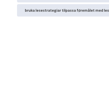
bruka lesestrategiar tilpassa føremålet med le
NORSK
TEKST I KONTEKST
BISON