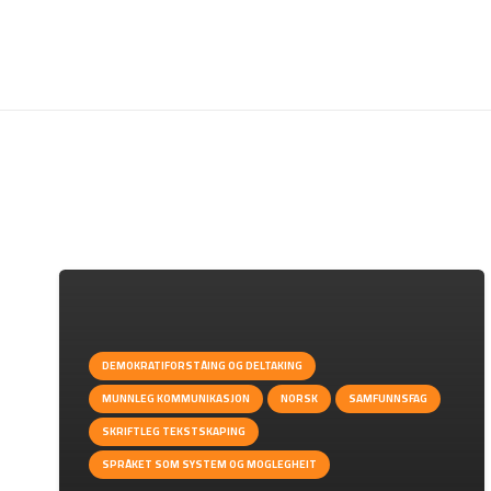
DEMOKRATIFORSTÅING OG DELTAKING
MUNNLEG KOMMUNIKASJON
NORSK
SAMFUNNSFAG
SKRIFTLEG TEKSTSKAPING
SPRÅKET SOM SYSTEM OG MOGLEGHEIT