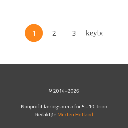
1
2
3
© 2014–2026
Nonprofit læringsarena for 5.–10. trinn
Redaktør:
Morten Hetland