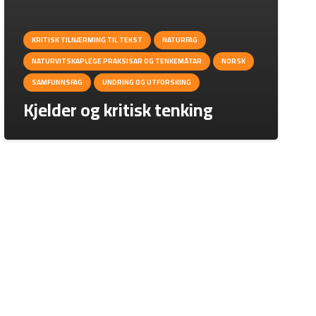
KRITISK TILNÆRMING TIL TEKST
NATURFAG
NATURVITSKAPLEGE PRAKSISAR OG TENKEMÅTAR
NORSK
SAMFUNNSFAG
UNDRING OG UTFORSKING
Kjelder og kritisk tenking