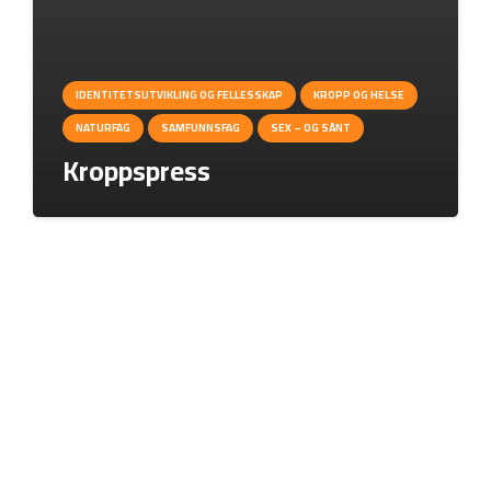
IDENTITETSUTVIKLING OG FELLESSKAP
KROPP OG HELSE
NATURFAG
SAMFUNNSFAG
SEX – OG SÅNT
Kroppspress