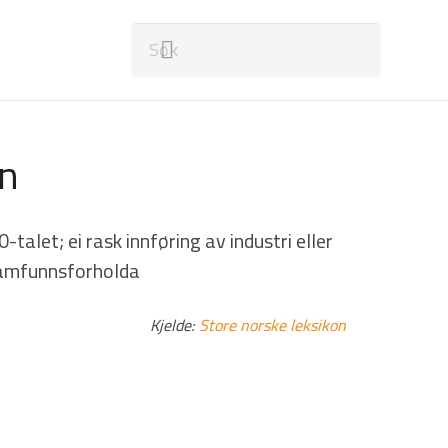
en
alet; ei rask innføring av industri eller
 samfunnsforholda
Kjelde:
Store norske leksikon