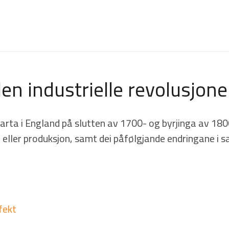
en industrielle revolusjon
rta i England på slutten av 1700- og byrjinga av 1800-t
v eller produksjon, samt dei påfølgjande endringane i
fekt