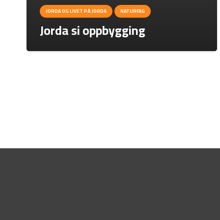
JORDA OG LIVET PÅ JORDA
NATURFAG
Jorda si oppbygging