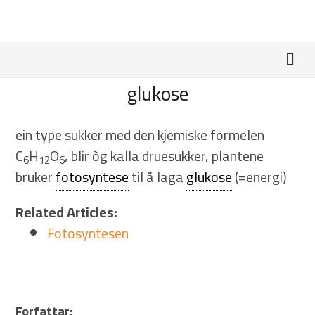
glukose
ein type sukker med den kjemiske formelen
C
H
O
, blir òg kalla druesukker, plantene
6
12
6
bruker
fotosyntese
til å laga
glukose
(=energi)
Related Articles:
Fotosyntesen
Forfattar: